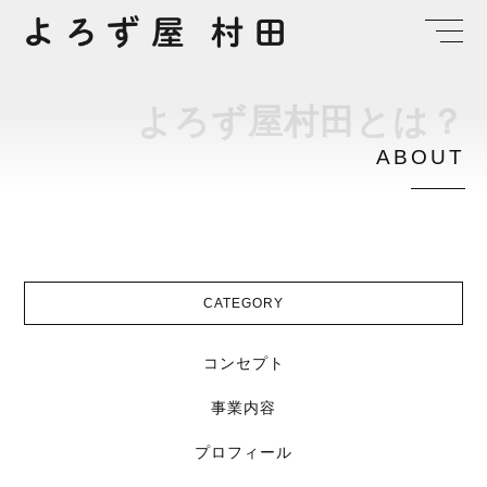
よ
ろ
ず
屋
村
田
と
は
？
A
B
O
U
T
CATEGORY
コンセプト
事業内容
プロフィール