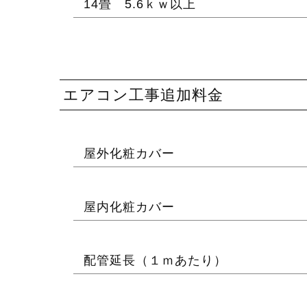
14畳 5.6ｋｗ以上
エアコン工事追加料金
屋外化粧カバー
屋内化粧カバー
配管延長（１ｍあたり）