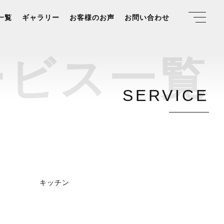
一覧
ギャラリー
お客様のお声
お問い合わせ
ー
ビ
ス
一
覧
S
E
R
V
I
C
E
キッチン